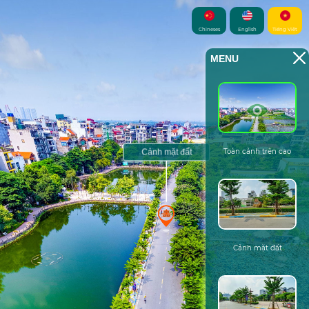
Chineses
English
Tiếng Việt
MENU
Toàn cảnh trên cao
Cảnh mặt đất