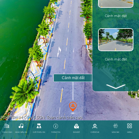
Cảnh mặt đất
Cảnh mặt đất
PDB TRỊNH CÔNG SƠN: Toàn cảnh trên cao
TOAN CẢNH
NHẠC NỀN: ON
GIỚI THIỆU: ON
THÔNG TIN
BẢN ĐỒ
CHẾ ĐỘ VR
VIEW 360
MENU