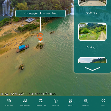
Đường đi
FULLSCREEN: ON
TỰ ĐỘNG XOAY: ON
Đường đi
Đường đi
THÁC BẢN GIỐC: Toàn cảnh trên cao
TOAN CẢNH
NHẠC NỀN: ON
GIỚI THIỆU: ON
THÔNG TIN
BẢN ĐỒ
CHẾ ĐỘ VR
MENU